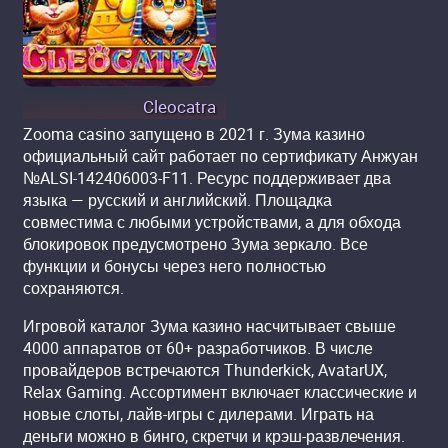
Cleocatra
Zooma casino запущено в 2021 г. Зума казино
официальный сайт работает по сертификату Анжуан
№ALSI-142406003-F11. Ресурс поддерживает два
языка — русский и английский. Площадка
совместима с любыми устройствами, а для обхода
блокировок предусмотрено Зума зеркало. Все
функции и бонусы через него полностью
сохраняются.
Игровой каталог Зума казино насчитывает свыше
4000 аппаратов от 60+ разработчиков. В числе
провайдеров встречаются Thunderkick, AvatarUX,
Relax Gaming. Ассортимент включает классические и
новые слоты, лайв-игры с дилерами. Играть на
деньги можно в бинго, скретчи и крэш-развлечения.