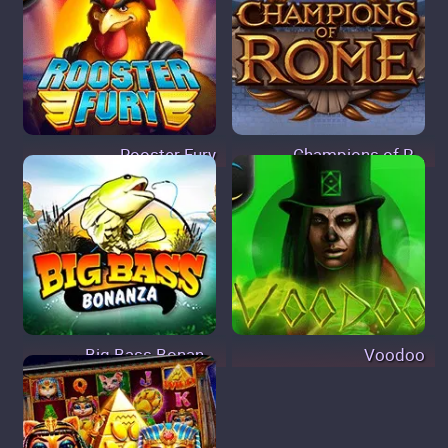
Rooster Fury
Champions of R...
Big Bass Bonan...
Voodoo